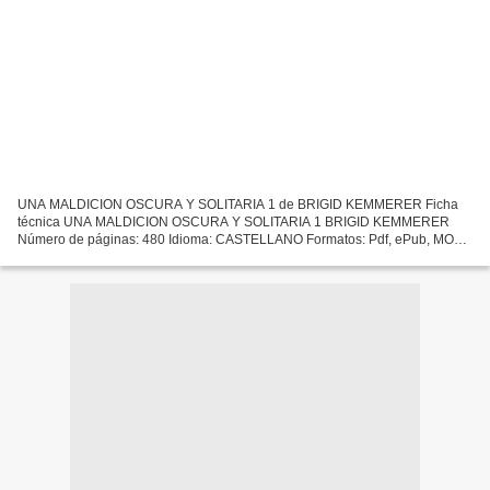
UNA MALDICION OSCURA Y SOLITARIA 1 de BRIGID KEMMERER Ficha
técnica UNA MALDICION OSCURA Y SOLITARIA 1 BRIGID KEMMERER
Número de páginas: 480 Idioma: CASTELLANO Formatos: Pdf, ePub, MOBI,
FB2 ISBN: 9788492918461 Editorial: PUCK Año de edición: 2019
Descargar...