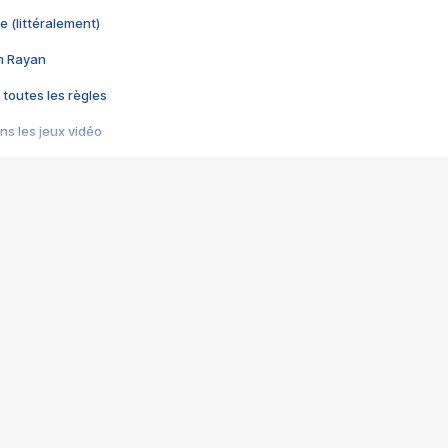
e (littéralement)
im Rayan
 toutes les règles
s les jeux vidéo
us choquant de Rockstar ? - Le scandale BULLY
e plus moche de Steam
du RÊVE tourne au CAUCHEMAR
pendant 8 heures
it… à tort
umiliés par un jeu vidéo
ire - Final Fantasy 8
ti un empire - Age of Empires