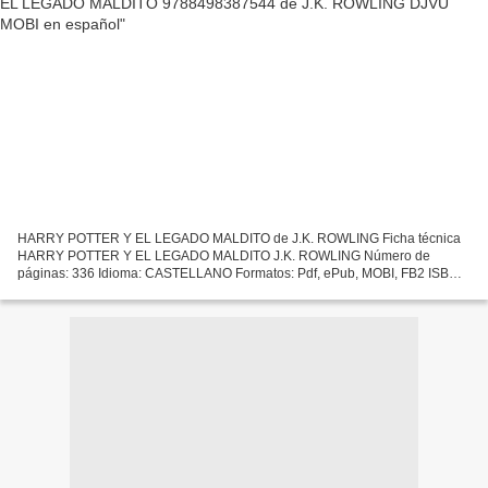
HARRY POTTER Y EL LEGADO MALDITO de J.K. ROWLING Ficha técnica
HARRY POTTER Y EL LEGADO MALDITO J.K. ROWLING Número de
páginas: 336 Idioma: CASTELLANO Formatos: Pdf, ePub, MOBI, FB2 ISBN:
9788498387544 Editorial: S.A.) SALAMANDRA (PUBLICACIONES Y
EDICIONES...